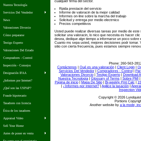
cualquier firma del sector.
Nuestra Tecnología
Rpida prestacin del servicio
Informe de valoracin de la mejor calidad
Servicios Del Vendedor
Informes on-line sobre la marcha del trabajo
Solicitud y entrega por medio electrnico
News
Precios competitivos
Valoraciones Divorcio
Usted puede realizar diversas tareas por medio de este si
solicitar una valoracin, lo nico que necesita es hacer clic 
Cómo prepararse
desea, dedique algn tiempo a informarse un poco sobre e
Cuanto ms sepa usted, mejores decisiones podr tomar. Y
Testigo Experto
sitio con cierta frecuencia, pues estamos siempre renov
Valoraciones Del Estado
Compradores - Control
Phone:
260-563-281
Inspección - Consejos
Contáctenos
|
Qué es una valoración
|
Client Login
|
Or
Servicios Del Vendedor
|
Compradores - Control
|
Par
Designación IFAA
Valoraciones Divorcio
|
Testigo Experto
|
Download A
Nuestra Tecnología
|
Glossary of Terms
|
Sobre PMI
¿Informes por Internet?
Página de inicio
|
Mapa De Sitio
|
Bi-weekly Pmt Calc
|
15
|
¿Informes por Internet?
|
Agilice la tasación
|
Apprai
¿Qué son las USPAP?
Inspection Vid
Fraude hipotecario
Copyright © 2026 Lundquist
Portions Copyrigh
Tasadores con licencia
Another website by
a la mode, inc
Ética de los tasadores
Appraisal Video
Sell Your Home
Antes de poner en venta
En venta por el propietario