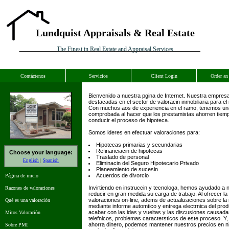
Lundquist Appraisals & Real Estate
The Finest in Real Estate and Appraisal Services
Contáctenos
Servicios
Client Login
Order an
Bienvenido a nuestra pgina de Internet. Nuestra empres
destacadas en el sector de valoracin inmobiliaria para el
Con muchos aos de experiencia en el ramo, tenemos una
comprobada al hacer que los prestamistas ahorren tiempo
conducir el proceso de hipoteca.
Somos lderes en efectuar valoraciones para:
Hipotecas primarias y secundarias
Refinanciacin de hipotecas
Choose your language:
Traslado de personal
English
Spanish
Eliminacin del Seguro Hipotecario Privado
Planeamiento de sucesin
Acuerdos de divorcio
Página de inicio
Invirtiendo en instruccin y tecnologa, hemos ayudado a n
Razones de valoraciones
reducir en gran medida su carga de trabajo. Al ofrecer la p
valoraciones on-line, adems de actualizaciones sobre la
Qué es una valoración
mediante informe automtico y entrega electrnica del prod
acabar con las idas y vueltas y las discusiones causad
Mitos Valoración
telefnicos, problemas caractersticos de este proceso. Y
ahorra dinero, podemos mantener nuestros precios en ni
Sobre PMI